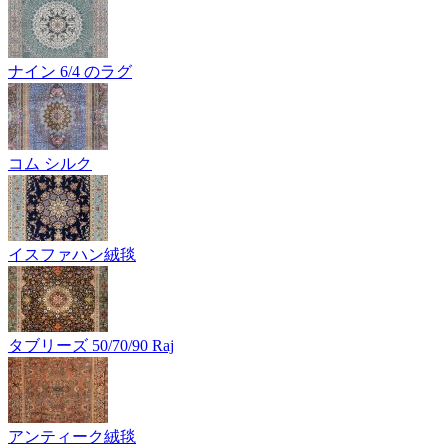
ナイン 6/4 のラグ
コム シルク
イスファハン絨毯
タブリーズ 50/70/90 Raj
アンティーク絨毯