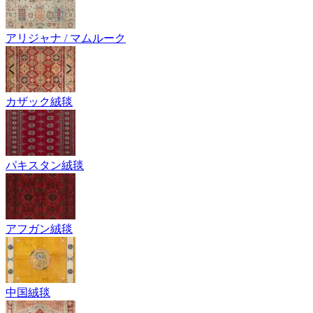
アリジャナ / マムルーク
カザック絨毯
パキスタン絨毯
アフガン絨毯
中国絨毯