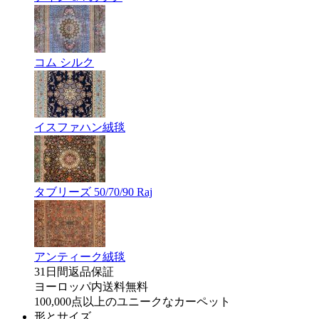
コム シルク
イスファハン絨毯
タブリーズ 50/70/90 Raj
アンティーク絨毯
31日間返品保証
ヨーロッパ内送料無料
100,000点以上のユニークなカーペット
形とサイズ