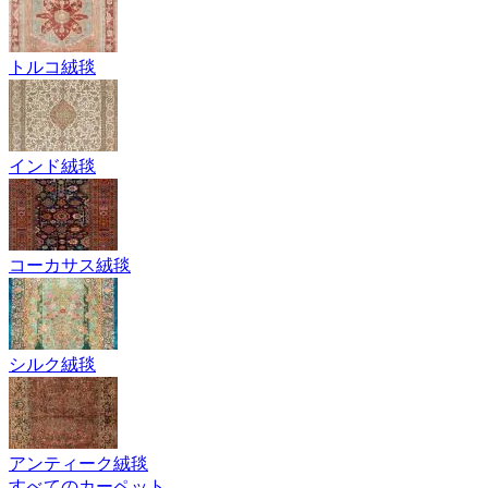
トルコ絨毯
インド絨毯
コーカサス絨毯
シルク絨毯
アンティーク絨毯
すべてのカーペット