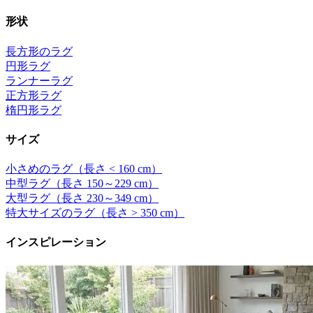
形状
長方形のラグ
円形ラグ
ランナーラグ
正方形ラグ
楕円形ラグ
サイズ
小さめのラグ（長さ < 160 cm）
中型ラグ（長さ 150～229 cm）
大型ラグ（長さ 230～349 cm）
特大サイズのラグ（長さ > 350 cm）
インスピレーション