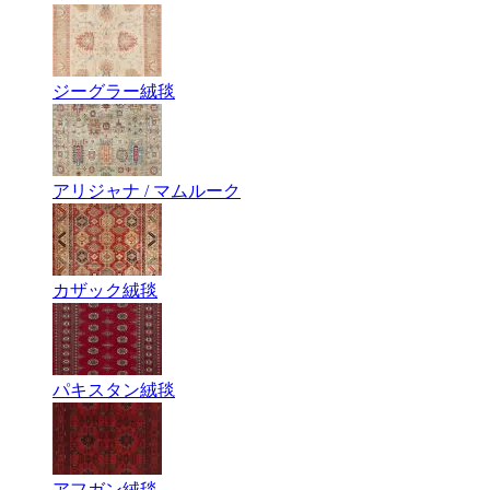
ジーグラー絨毯
アリジャナ / マムルーク
カザック絨毯
パキスタン絨毯
アフガン絨毯