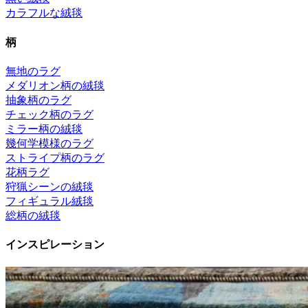
カラフルな絨毯
柄
無地のラグ
メダリオン柄の絨毯
抽象柄のラグ
チェック柄のラグ
ミラー柄の絨毯
幾何学模様のラグ
ストライプ柄のラグ
花柄ラグ
狩猟シーンの絨毯
フィギュラル絨毯
総柄の絨毯
インスピレーション