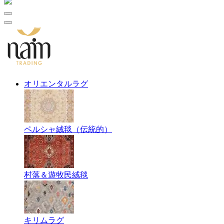
オリエンタルラグ
ペルシャ絨毯（伝統的）
村落＆遊牧民絨毯
キリムラグ