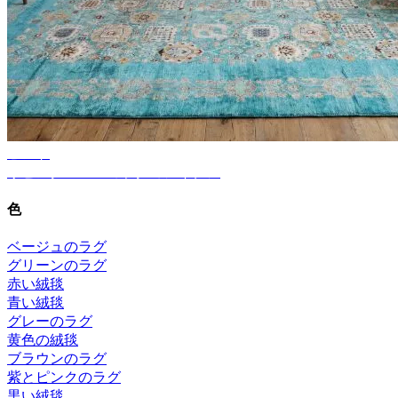
ヒント
リビングルームのラグのアイデア
色
ベージュのラグ
グリーンのラグ
赤い絨毯
青い絨毯
グレーのラグ
黄色の絨毯
ブラウンのラグ
紫とピンクのラグ
黒い絨毯