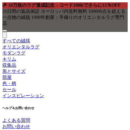
🎉 10万枚のラグ達成記念 – コード
100K
でさらに15％OFF
31日間の返品保証
ヨーロッパ内送料無料
100000点を超える
一点物の絨毯
1998年創業：手織りのオリエンタルラグ専門
店
すべての絨毯
オリエンタルラグ
モダンラグ
キリム
収集品
形とサイズ
部屋
色・柄
セール
インスピレーション
ヘルプ＆お問い合わせ
よくある質問
お問い合わせ