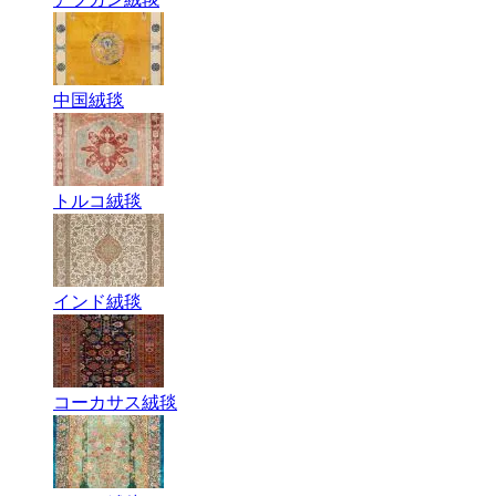
中国絨毯
トルコ絨毯
インド絨毯
コーカサス絨毯