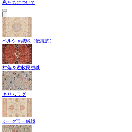
私たちについて
ペルシャ絨毯（伝統的）
村落＆遊牧民絨毯
キリムラグ
ジーグラー絨毯