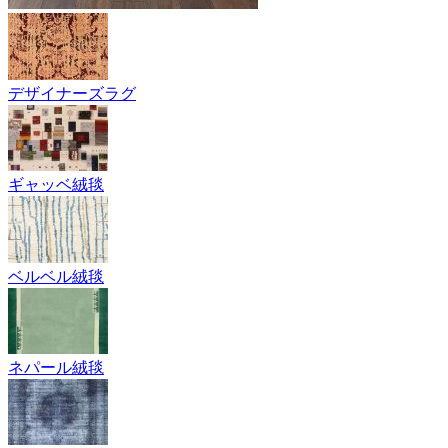
デザイナーズラグ
ギャッベ絨毯
ベルベル絨毯
ネパール絨毯