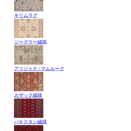
キリムラグ
ジーグラー絨毯
アリジャナ / マムルーク
カザック絨毯
パキスタン絨毯