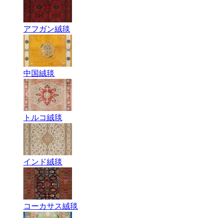
アフガン絨毯
中国絨毯
トルコ絨毯
インド絨毯
コーカサス絨毯