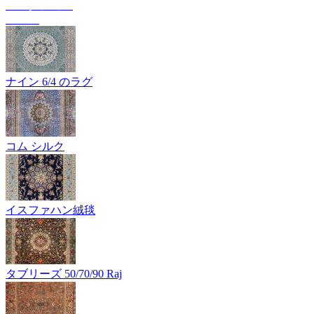
コレクション
Texura
ナイン 6/4 のラグ
コム シルク
イスファハン絨毯
タブリーズ 50/70/90 Raj