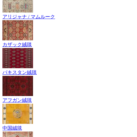
アリジャナ / マムルーク
カザック絨毯
パキスタン絨毯
アフガン絨毯
中国絨毯