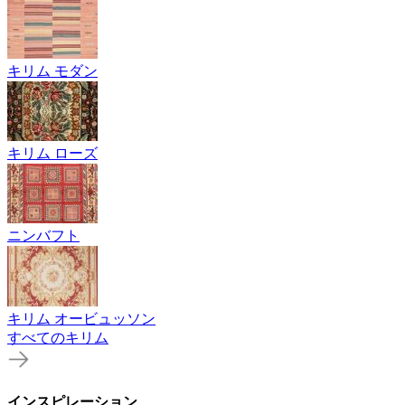
キリム モダン
キリム ローズ
ニンバフト
キリム オービュッソン
すべてのキリム
インスピレーション