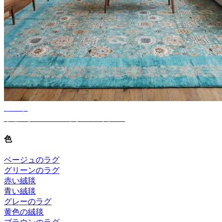
ヒント
リビングルームのラグのアイデア
色
ベージュのラグ
グリーンのラグ
赤い絨毯
青い絨毯
グレーのラグ
黄色の絨毯