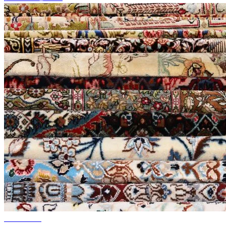
10%～60%