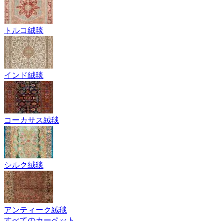
トルコ絨毯
インド絨毯
コーカサス絨毯
シルク絨毯
アンティーク絨毯
すべてのカーペット