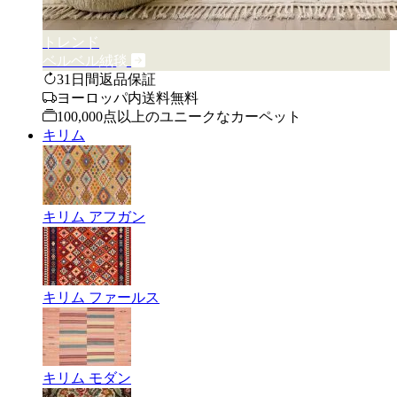
トレンド
ベルベル絨毯
31日間返品保証
ヨーロッパ内送料無料
100,000点以上のユニークなカーペット
キリム
キリム アフガン
キリム ファールス
キリム モダン