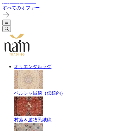
在庫一掃セール
すべてのオファー
オリエンタルラグ
ペルシャ絨毯（伝統的）
村落＆遊牧民絨毯