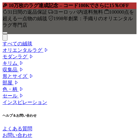
🎉 10万枚のラグ達成記念 – コード
100K
でさらに15％OFF
31日間の返品保証
ヨーロッパ内送料無料
100000点を
超える一点物の絨毯
1998年創業：手織りのオリエンタル
ラグ専門店
すべての絨毯
オリエンタルラグ
モダンラグ
キリム
収集品
形とサイズ
部屋
色・柄
セール
インスピレーション
ヘルプ＆お問い合わせ
よくある質問
お問い合わせ