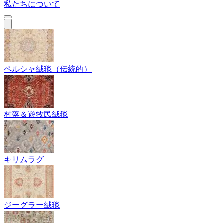
私たちについて
ペルシャ絨毯（伝統的）
村落＆遊牧民絨毯
キリムラグ
ジーグラー絨毯