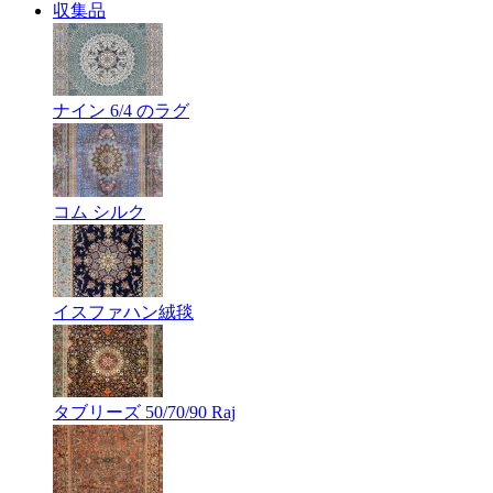
収集品
ナイン 6/4 のラグ
コム シルク
イスファハン絨毯
タブリーズ 50/70/90 Raj